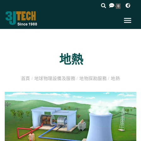
0
地熱
首頁
/
地球物理設備及服務
/
地物探勘服務
/
地熱